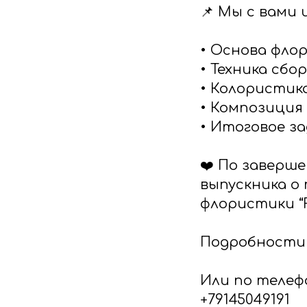
📌 Мы с вами 
• Основа фл
• Техника сбо
• Колористик
• Композиция
• Итоговое з
❤️ По заверш
выпускника о
флористики “F
Подробности в 
Или по телеф
+79145049191