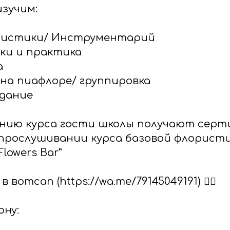
изучим:
ористики/ Инструментарий
рки и практика
а
 на пиафлоре/ группировка
адание
ению курса гости школы получают сер
 прослушивании курса базовой флорист
lowers Bar”
вотсап (https://wa.me/79145049191) 👈🏻
ону: