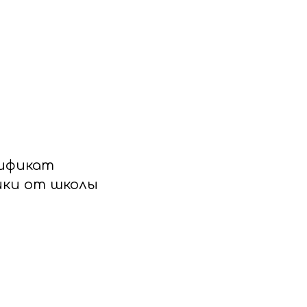
тификат
ики от школы