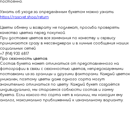
постоянно.
Узнать об уходе за определённым букетом можно узнать:
https://rascvet.shop/return
Цветы обмену и возврату не подлежат, просьба проверять
качество цветка перед покупкой.
При доставке цветов все замечания по качеству и сервису
принимаются сразу в мессенджерах и в личные сообщения наших
социальных сетей
+7 (914) 930 6817
Про сезонность цветов
Состав букета может отличаться от представленного на
фотографии в связи с сезонностью цветов, непредсказуемыми
поставками из-за границы и другими факторами. Каждый цветок
уникален, поэтому цветы даже одного сорта могут
значительно отличаться по цвету. Каждый букет создаётся
индивидуально, мы стараемся соблюсти состав и гамму
букета. Если какого-то сорта нет в наличии, мы находим ему
аналог, максимально приближенный к изначальному варианту.