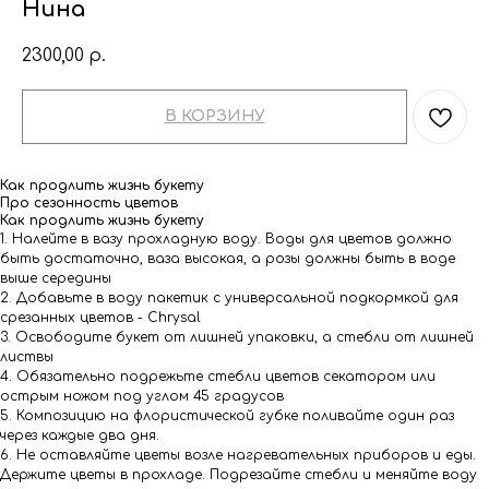
Нина
2300,00
р.
В КОРЗИНУ
Как продлить жизнь букету
Про сезонность цветов
Как продлить жизнь букету
1. Налейте в вазу прохладную воду. Воды для цветов должно
быть достаточно, ваза высокая, а розы должны быть в воде
выше середины
2. Добавьте в воду пакетик с универсальной подкормкой для
срезанных цветов - Chrysal
3. Освободите букет от лишней упаковки, а стебли от лишней
листвы
4. Обязательно подрежьте стебли цветов секатором или
острым ножом под углом 45 градусов
5. Композицию на флористической губке поливайте один раз
через каждые два дня.
6. Не оставляйте цветы возле нагревательных приборов и еды.
Держите цветы в прохладе. Подрезайте стебли и меняйте воду